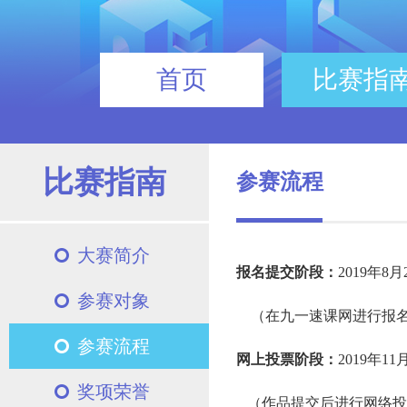
首页
比赛指
比赛指南
参赛流程
大赛简介
报名提交阶段：
2019年8月
参赛对象
（在九一速课网进行报名
参赛流程
网上投票阶段：
2019年11
奖项荣誉
（作品提交后进行网络投