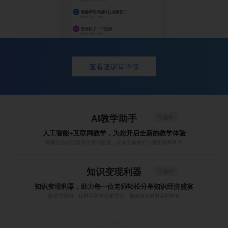
查看速课堂详情
AI教学助手
研发中
人工智能+互联网教学，为您开启全新的教学体验
能够全方位追踪学生学习轨迹，会向您偷偷打小报告的AI助手
知识变现利器
研发中
知识变现利器，助力每一位老师轻松分享知识经济盛宴
裂变式营销、社群运营等众多方式，加速知识向财富的转化