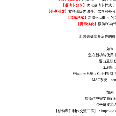
【邀请卡分享】
优化邀请卡样式，
【分享引导】
支持班级内课件、试卷对外分
【音频格式】
新增wav和ar
【提示优化】
微信PC自
赶紧去登陆开启你的移
如果
您在新功能使用
1.退出重新
2.刷新
Windows系统：Ctrl+F5 或 Fn
MAC系统：com
如果
您操作中需要我们
点击链接加
【移动课件制作交流二群】：
https://