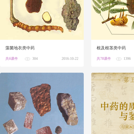
藻菌地衣类中药
根及根茎类中药
共6课件
304
2016-10-22
共78课件
1396